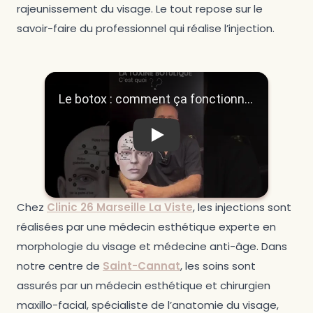
rajeunissement du visage. Le tout repose sur le
savoir-faire du professionnel qui réalise l’injection.
Play
Cette vidéo présente comment fonctionne le boto
Chez
Clinic 26 Marseille La Viste
, les injections sont
réalisées par une médecin esthétique experte en
morphologie du visage et médecine anti-âge. Dans
notre centre de
Saint-Cannat
, les soins sont
assurés par un médecin esthétique et chirurgien
maxillo-facial, spécialiste de l’anatomie du visage,