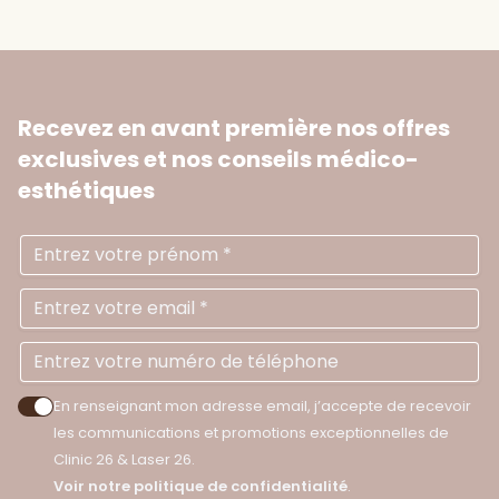
Recevez en avant première nos offres
exclusives
et nos conseils médico-
esthétiques
Prénom
Ad
N
En renseignant mon adresse email, j’accepte de recevoir
Accepter les politiques de confidentialité
les communications et promotions exceptionnelles de
Clinic 26 & Laser 26.
Voir notre politique de confidentialité
.