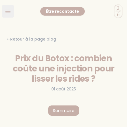
Clinic
Être recontacté
Ouvrir le menu principal
Retour à la page blog
Prix du Botox : combien
coûte une injection pour
lisser les rides ?
01 août 2025
Sommaire
Qu’est-ce que le Botox ?