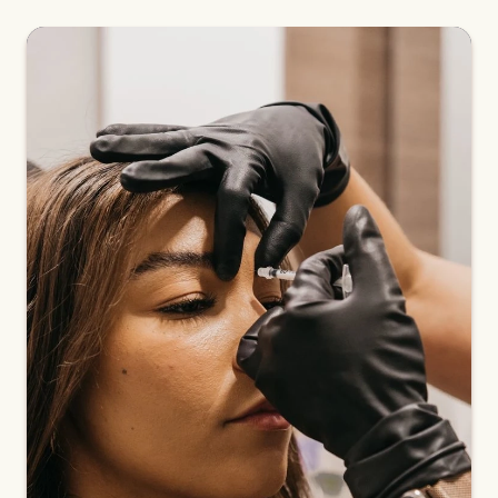
Quel est le tarif d’une injection de Botox à
Marseille et Aix-en-Provence ?
Quelle est la durée des effets du Botox ?
Faut-il choisir le Botox ou l’acide hyaluronique ?
Botox ou acide hyaluronique, quelles
différences ?
Quels sont les effets secondaires ou limites du
Botox ?