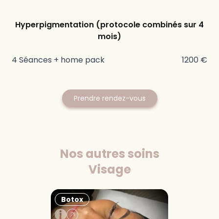
Hyperpigmentation (protocole combinés sur 4
mois)
4 Séances + home pack
1200
€
Prendre rendez-vous
Nos autres soins
Visage
Botox
Injections