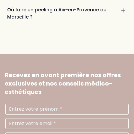
une séance peut suffire pour un coup d’éclat
une cure de plusieurs séances est
Où faire un peeling à Aix-en-Provence ou
recommandée pour traiter une problématique
Marseille ?
de peau.
Saint-Cannat et Marseille La Viste
Recevez en avant première nos offres
exclusives
et nos conseils médico-
esthétiques
Prénom
Ad
N