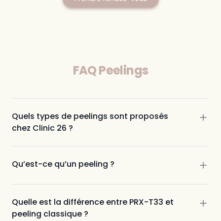
FAQ Peelings
Quels types de peelings sont proposés
chez Clinic 26 ?
peelings à Aix-en-Provence et Marseille
Qu’est-ce qu’un peeling ?
Peelings réalisés par les infirmières :
Dermamelan
: traitement des taches
pigmentaires
Quelle est la différence entre PRX-T33 et
Acnelan
: traitement de l’acné
peeling classique ?