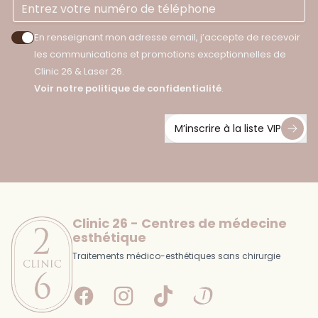
En renseignant mon adresse email, j’accepte de recevoir
Accepter les politiques de confidentialité
les communications et promotions exceptionnelles de
Clinic 26 & Laser 26.
Voir notre politique de confidentialité
.
M’inscrire à la liste VIP
Footer
Clinic 26 - Centres de médecine
esthétique
Traitements médico-esthétiques sans chirurgie
Facebook
Instagram
Tiktok
Doctolib