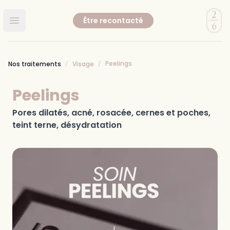
Clinic
Être recontacté
Ouvrir le menu principal
Peelings
Nos traitements
Visage
Peelings
Pores dilatés, acné, rosacée, cernes et poches,
teint terne, désydratation
Images