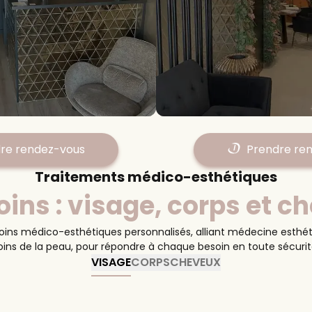
Doctolib
re rendez-vous
Prendre re
Traitements médico-esthétiques
oins : visage, corps et c
Cannat
Marseille l
ins médico-esthétiques personnalisés, alliant médecine esthétiq
oins de la peau, pour répondre à chaque besoin en toute sécurit
VISAGE
CORPS
CHEVEUX
119 av. de la Viste
t
13015
Marseille