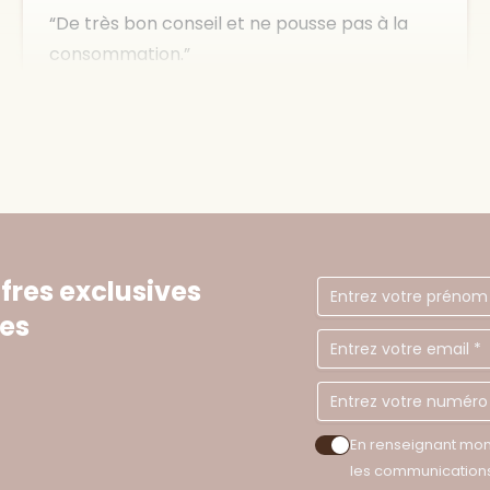
il y a une semaine
eric d'arcangelo
Très pro et à l écoute ! Je recommande
il y a 2 semaines
fres exclusives
Prénom
ues
Cécile Arnoux
En renseignant mon
Accepter les politiq
les communications 
J’ai réalisé un hydrafacial et 3 séances de