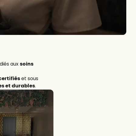
édiés aux
soins
ertifiés
et sous
es et durables
.