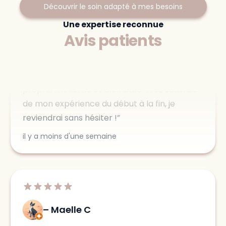
Saint-C
Disponible à :
Découvrir le soin adapté à mes besoins
Personnel très professionnel et bienveillant,
Saint-Cannat
Une expertise reconnue
l'infirmière qui m'a suivi était particulièrement
Avis patients
attentionnée dans ses gestes. Centre
propre, moderne et bien situé. Très satisfait
de mon expérience du début à la fin, je
reviendrai sans hésiter !
il y a moins d'une semaine
Maelle C
Super je recommande 👍
il y a moins d'une semaine