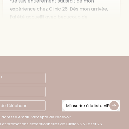
qui s’est occupée de mon épilation laser de
la barbe. Elle a pris le temps de tout
m’expliquer, a été très rassurante et d’une
grande douceur tout au long de la séance.
Les locaux sont modernes, impeccablement
propres et l’équipe est vraiment à l’écoute.
On se sent en confiance du début à la fin. Je
recommande ce centre les yeux fermés à
toutes les personnes qui recherchent un
Adresse mail
établissement sérieux, compétent et
Numéro de téléphone
soucieux du bien-être de ses clients. Merci
encore à toute l’équipe, et tout
particulièrement à Marine !
M’inscrire à la liste VIP
il y a moins d'une semaine
 adresse email, j’accepte de recevoir
ues de confidentialité
et promotions exceptionnelles de Clinic 26 & Laser 26.