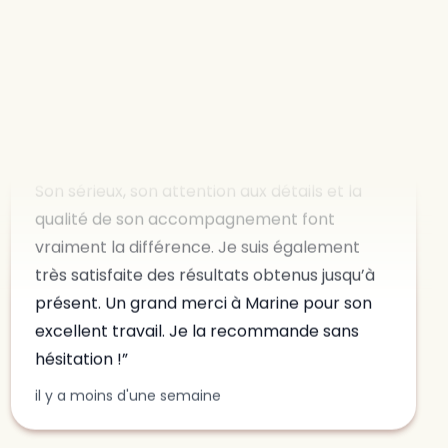
annat
Marsei
toujours dans la bonne humeur, avec
beaucoup de douceur et de bienveillance.
Son sérieux, son attention aux détails et la
qualité de son accompagnement font
vraiment la différence. Je suis également
très satisfaite des résultats obtenus jusqu’à
présent. Un grand merci à Marine pour son
excellent travail. Je la recommande sans
hésitation !
il y a moins d'une semaine
Théa Gille-Naves