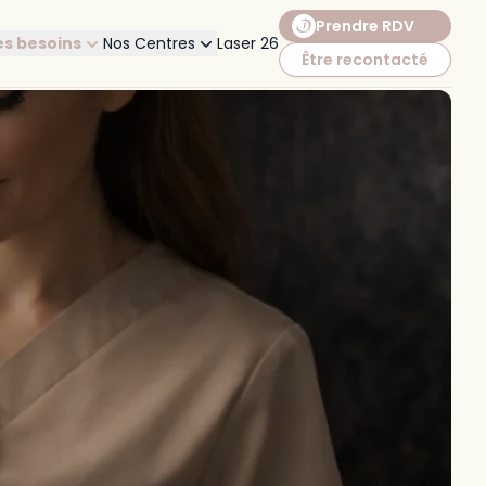
Prendre RDV
s besoins
Nos Centres
Laser 26
Être recontacté