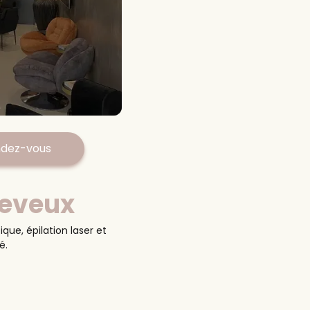
ndez-vous
heveux
a Viste
ue, épilation laser et
é.