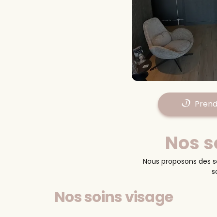
Doctolib
Prend
Nos s
Saint-
Nous proposons des so
s
Nos soins
visage
Espace Daumas
13760
Saint-Canna