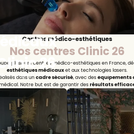
médicaux
Centres médico-esthétiques
Nos centres Clinic 26
Clinic 26
roupe plusieurs centres médico-esthétiques en France, d
esthétiques médicaux
et aux technologies lasers.
 chirurgie à Marseille et Aix-en-Provence
réalisés dans un
cadre sécurisé
, avec des
équipements c
dical. Notre but est de garantir des
résultats efficac