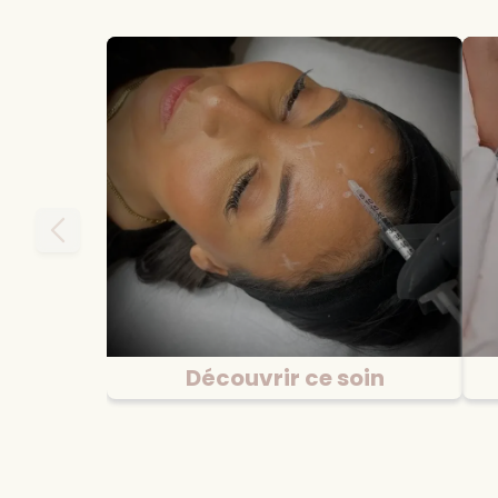
Maelle C
Une super expérience merci je
Découvrir ce soin
recommande 👍
Botox
il y a moins d'une semaine
Prévient et corrige les rides et
ridules