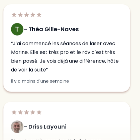
J’ai commencé les séances de laser avec
Marine. Elle est très pro et le rdv c’est très
bien passé. Je vois déjà une différence, hâte
de voir la suite
il y a moins d'une semaine
Driss Layouni
Je suis entièrement satisfait de mon
expérience chez Clinic 26. Dès mon arrivée,
j’ai été accueilli avec beaucoup de
professionnalisme, de gentillesse et de
bienveillance. Un immense merci à Marine,