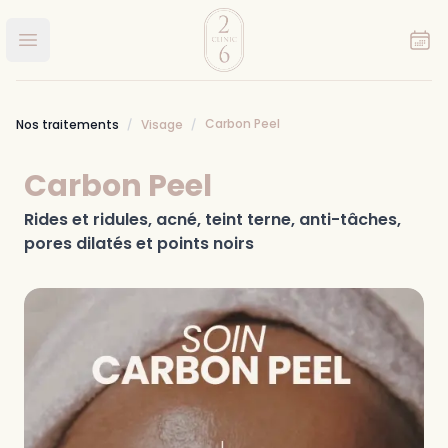
Clinic 26
Ouvrir le menu principal
Carbon Peel
Nos traitements
Visage
Carbon Peel
Rides et ridules, acné, teint terne, anti-tâches,
pores dilatés et points noirs
Images