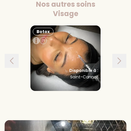
Nos autres soins
Visage
Botox
Injections
Disponible à :
Saint-Cannat