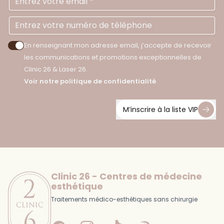
En renseignant mon adresse email, j’accepte de recevoir
Accepter les politiques de confidentialité
les communications et promotions exceptionnelles de
Clinic 26 & Laser 26.
Voir notre politique de confidentialité
.
M’inscrire à la liste VIP
Footer
Clinic 26 - Centres de médecine
esthétique
Traitements médico-esthétiques sans chirurgie