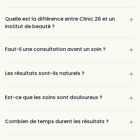
Maria Tachet
Clinic pro, cozy et haut de gamme. On se sent
Quelle est la différence entre Clinic 26 et un
vraiment à l'aise et nous sommes très bien accueilli.
institut de beauté ?
Le personnel ainsi que les médecins sont au Top. Je
recommande les yeux fermés. Merci au Dr Cingala
pour son écoute, son professionnalisme et sa
Faut-il une consultation avant un soin ?
gentillesse.
il y a 6 mois
Les résultats sont-ils naturels ?
Est-ce que les soins sont douloureux ?
Besma Benmeradi
Combien de temps durent les résultats ?
Je fait mes séances d’électrolyse depuis Avril et je
suis très satisfaite du résultat. Merci à Manon qui
Injections : 4 à 18 mois