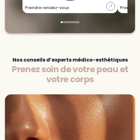
Prendre rendez-vous
Prendre 
Nos conseils d’experts médico-esthétiques
Prenez soin de votre peau et
votre corps