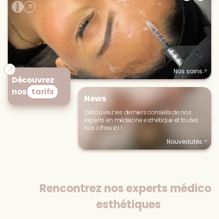
Nos soins
Découvrez
nos
tarifs
News
Découvrez les derniers conseils de nos
experts en médecine esthétique et toutes
nos offres ici !
Nouveautés
Rencontrez nos experts médico-
esthétiques