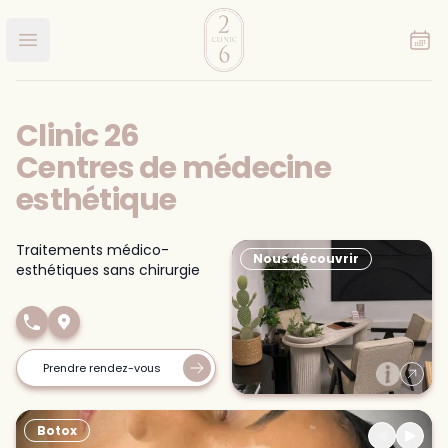
Clinic 26
Ouvrir le menu principal
Clinic 26
Centres de médecine
esthétique
Traitements médico-
Nous découvrir
esthétiques sans chirurgie
Nous contacter
Nos centres
Prendre rendez-vous
Botox