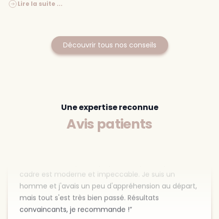
Une super expérience merci je recommande 👍
Lire la suite ...
il y a moins d'une semaine
Découvrir tous nos conseils
Axel Thuot
Une expertise reconnue
Très bonne expérience au centre Clinic 26. Accueil
Avis patients
au top, l'infirmière est douce, attentionnée et prend
vraiment le temps d'expliquer chaque étape. Le
cadre est moderne et impeccable. Je suis un
homme et j'avais un peu d'appréhension au départ,
mais tout s'est très bien passé. Résultats
convaincants, je recommande !
il y a moins d'une semaine