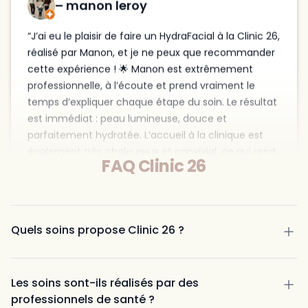
réalisé par Manon, et je ne peux que recommander
cette expérience ! 🌟 Manon est extrêmement
professionnelle, à l’écoute et prend vraiment le
temps d’expliquer chaque étape du soin. Le résultat
est immédiat : peau lumineuse, douce et
parfaitement hydratée. L’accueil à la clinique est
également très chaleureux et convivial, ce qui rend
le moment encore plus agréable. Je repars avec la
sensation d’avoir pris soin de moi comme jamais, et
je reviendrai sans hésiter pour mes prochains soins.
FAQ Clinic 26
Un grand merci à Manon pour son expertise, sa
gentillesse et sa douceur!
il y a 8 mois
Quels soins propose Clinic 26 ?
Les soins sont-ils réalisés par des
professionnels de santé ?