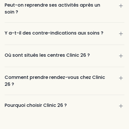
m’a mise tres à l’aise. Elle est à l’écoute et très
Hydrafacial : effet immédiat avec entretien
Peut-on reprendre ses activités après un
douce. Je recommande cet institut ++
recommandé
soin ?
il y a 8 mois
Peelings : résultats progressifs
SkinBooster : résultats progressifs
Détatouage : résultats progressifs
Y a-t-il des contre-indications aux soins ?
Marseille
et Saint-Cannat
Où sont situés les centres Clinic 26 ?
Maelle C
Marseille La Viste
Une super expérience merci je recommande
Saint-Cannat
, à proximité d’Aix-en-Provence
Comment prendre rendez-vous chez Clinic
👍
26 ?
il y a moins d'une semaine
Pourquoi choisir Clinic 26 ?
une
approche médicale rigoureuse
des
résultats naturels