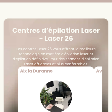
Centres d’épilation Laser
- Laser 26
Les centres Laser 26 vous offrent la meilleure
technologie en matière d’épilation laser et
d’épilation définitive. Pour des séances d’épilation
Laser efficaces et plus confortables.
Aix la Duranne
Avign