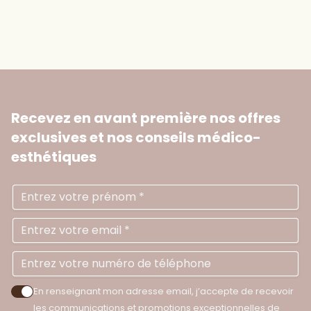
Recevez en avant première nos offres
exclusives
et nos conseils médico-
esthétiques
Prénom
Ad
N
En renseignant mon adresse email, j’accepte de recevoir
Accepter les politiques de confidentialité
les communications et promotions exceptionnelles de