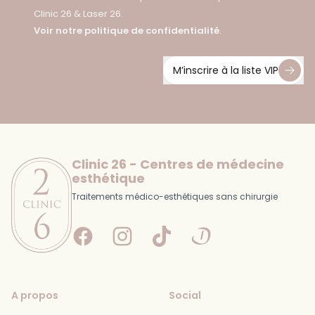
Clinic 26 & Laser 26.
Voir notre politique de confidentialité
.
M’inscrire à la liste VIP
Footer
Clinic 26 - Centres de médecine
esthétique
Traitements médico-esthétiques sans chirurgie
Facebook
Instagram
Tiktok
Doctolib
A propos
Social