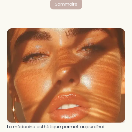
Sommaire
Qu’est-ce qu’une injection en médecine
esthétique ?
Les injections de Botox : traiter les rides
d’expression
Les injections d’acide hyaluronique : hydrater et
redonner du volume
Comment se déroule une séance d’injection ?
Les effets secondaires possibles
Quel est le prix des injections ?
Pourquoi réaliser ses injections dans un centre
médical ?
Notre équipe médicale spécialisée en injections
Les injections Botox et acide hyaluronique chez
Clinic 26
La médecine esthétique permet aujourd’hui