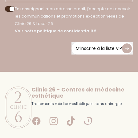
En renseignant mon adresse email, j’accepte de recevoir
Accepter les politiques de confidentialité
les communications et promotions exceptionnelles de
Clinic 26 & Laser 26.
Voir notre politique de confidentialité
.
M’inscrire à la liste VIP
Footer
Clinic 26 - Centres de médecine
esthétique
Traitements médico-esthétiques sans chirurgie
Facebook
Instagram
Tiktok
Doctolib