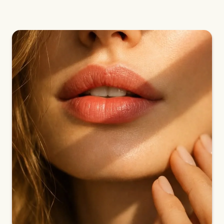
Qu'est-ce que la technique du Russian Lips ?
Quelle différence entre les Russian Lips et les
injections classiques des lèvres ?
Comment se déroule une séance de Russian Lips
à Saint-Cannat ?
Russian Lips avant après : quels résultats peut-on
attendre ?
Combien de temps durent les résultats des
Russian Lips ?
À qui s'adresse la technique des Russian Lips ?
Pourquoi choisir Clinic 26 pour le Russian Lips à
Saint-Cannat ?
Où faire des Russian Lips près d'Aix-en-Provence ?
FAQ Russian Lips