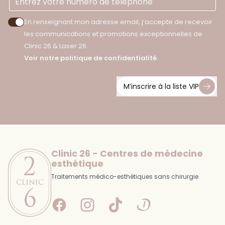
En renseignant mon adresse email, j’accepte de recevoir
Accepter les politiques de confidentialité
les communications et promotions exceptionnelles de
Clinic 26 & Laser 26.
Voir notre politique de confidentialité
.
M’inscrire à la liste VIP
Footer
Clinic 26 - Centres de médecine
esthétique
Traitements médico-esthétiques sans chirurgie
Facebook
Instagram
Tiktok
Doctolib