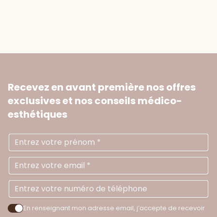
Recevez en avant première nos offres
exclusives
et nos conseils médico-
esthétiques
Prénom
Ad
N
En renseignant mon adresse email, j’accepte de recevoir
Accepter les politiques de confidentialité