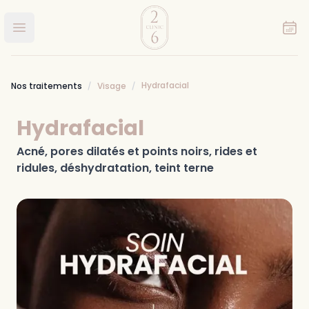
Clinic 26
Ouvrir le menu principal
Hydrafacial
Nos traitements
Visage
Hydrafacial
Acné, pores dilatés et points noirs, rides et
ridules, déshydratation, teint terne
Images