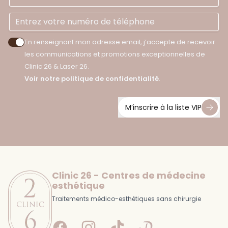
En renseignant mon adresse email, j’accepte de recevoir
Accepter les politiques de confidentialité
les communications et promotions exceptionnelles de
Clinic 26 & Laser 26.
Voir notre politique de confidentialité
.
M’inscrire à la liste VIP
Footer
Clinic 26 - Centres de médecine
esthétique
Traitements médico-esthétiques sans chirurgie
Facebook
Instagram
Tiktok
Doctolib